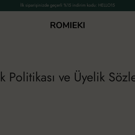
İlk siparişinizde geçerli %15 indirim kodu: HELLO15
ik Politikası ve Üyelik Söz