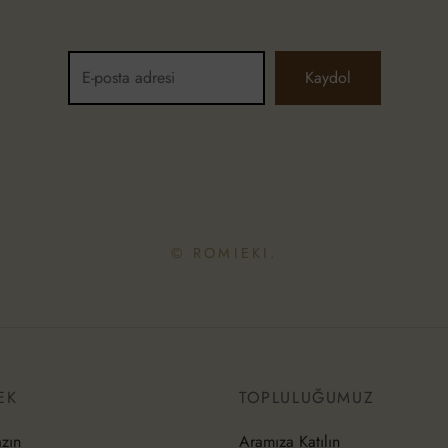
© ROMIEKI.
EK
TOPLULUĞUMUZ
azın
Aramıza Katılın