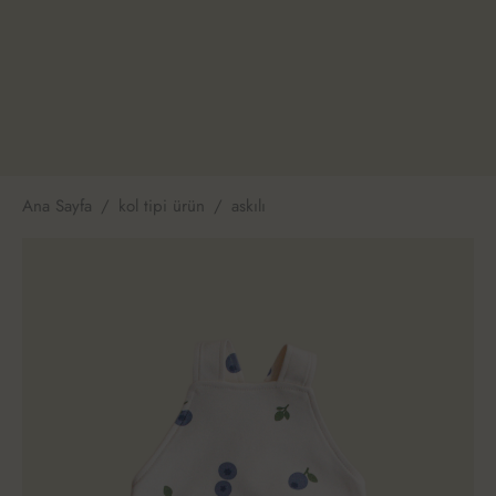
Ana Sayfa
/
kol tipi ürün
/
askılı