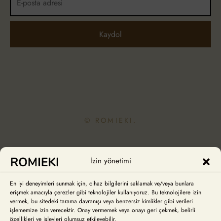
© ROMIEKI.
İzin yönetimi
En iyi deneyimleri sunmak için, cihaz bilgilerini saklamak ve/veya bunlara
ROMIEKI HAKKINDA
erişmek amacıyla çerezler gibi teknolojiler kullanıyoruz. Bu teknolojilere izin
vermek, bu sitedeki tarama davranışı veya benzersiz kimlikler gibi verileri
işlememize izin verecektir. Onay vermemek veya onayı geri çekmek, belirli
Hikayemiz
özellikleri ve işlevleri olumsuz etkileyebilir.