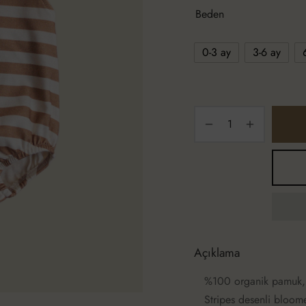
Beden
0-3 ay
3-6 ay
Açıklama
%100 organik pamuk, ar
Stripes desenli bloome