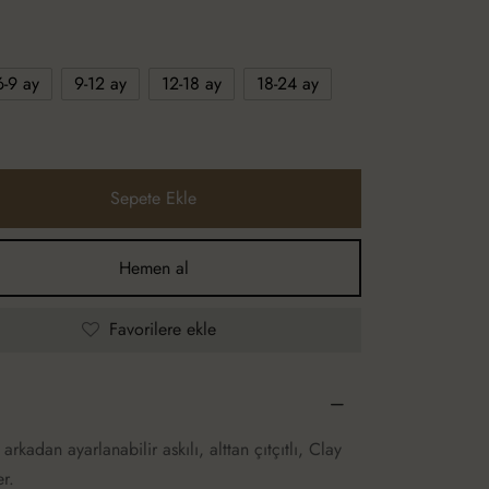
6-9 ay
9-12 ay
12-18 ay
18-24 ay
Sepete Ekle
Hemen al
Favorilere ekle
kadan ayarlanabilir askılı, alttan çıtçıtlı, Clay
r.