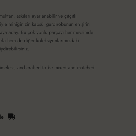
tan, askıları ayarlanabilir ve çıtçıtlı
iyle miniğinizin kapsül gardırobunun en şirin
maya aday. Bu çok yönlü parçayı her mevsimde
arla hem de diğer koleksiyonlarımızdaki
iydirebilirsiniz.
imeless, and crafted to be mixed and matched.
de