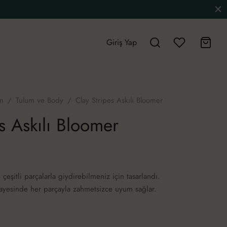
Giriş Yap
m
/
Tulum ve Body
/
Clay Stripes Askılı Bloomer
s Askılı Bloomer
eşitli parçalarla giydirebilmeniz için tasarlandı.
sayesinde her parçayla zahmetsizce uyum sağlar.