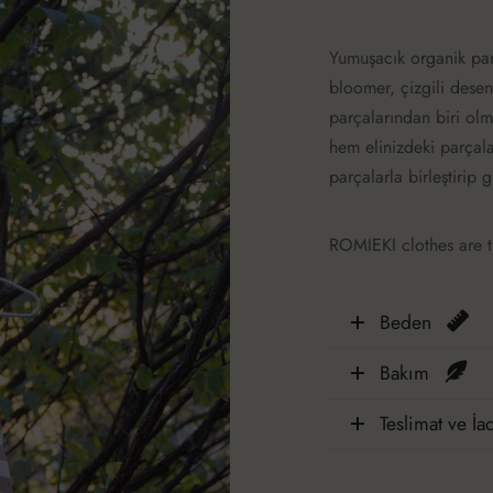
Yumuşacık organik pamuk
bloomer, çizgili desen
parçalarından biri ol
hem elinizdeki parçal
parçalarla birleştirip g
ROMIEKI clothes are t
Beden
Bakım
Teslimat ve İa