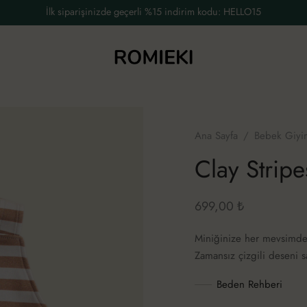
İlk siparişinizde geçerli %15 indirim kodu: HELLO15
Ana Sayfa
/
Bebek Giyi
Clay Stripe
699,00
₺
Miniğinize her mevsimde ç
Zamansız çizgili deseni 
Beden Rehberi