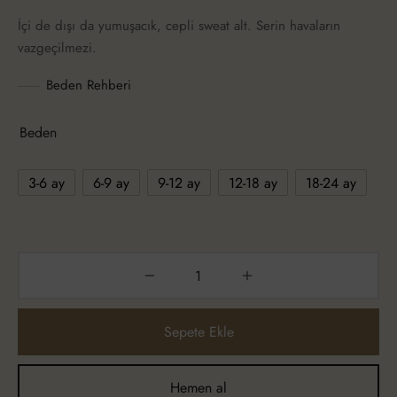
İçi de dışı da yumuşacık, cepli sweat alt. Serin havaların
vazgeçilmezi.
Beden Rehberi
Beden
3-6 ay
6-9 ay
9-12 ay
12-18 ay
18-24 ay
Sepete Ekle
Hemen al