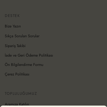
DESTEK
Bize Yazın
Sıkça Sorulan Sorular
Sipariş Takibi
İade ve Geri Ödeme Politikası
Ön Bilgilendirme Formu
Çerez Politikası
TOPLULUĞUMUZ
Aramıza Katılın