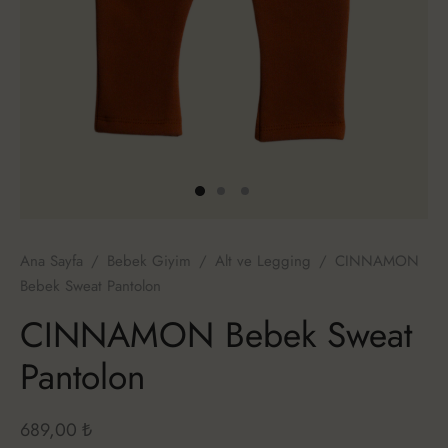
RNAL
im
 Talep Formu
Ana Sayfa
/
Bebek Giyim
/
Alt ve Legging
/
CINNAMON
Bebek Sweat Pantolon
CINNAMON Bebek Sweat
Pantolon
689,00
₺